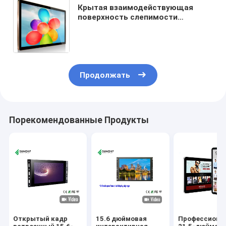
Крытая взаимодействующая
поверхность слепимости
разрешения 1920кс1080 Синьяге
4Г ЛТЭ цифров максимальная
анти-
Продолжать
Порекомендованные Продукты
Открытый кадр
15.6 дюймовая
Профессиона