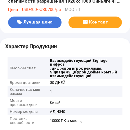
слепимости разрешения 1920кс1080 Синьяге 4Г
ЛТЭ цифров максимальная анти-
Цена：USD400~USD700/pc
MOQ：1
Лучшая цена
Контакт
Характер Продукции
Взаимодействующий Signage
цифров
Высокий свет
,
,
цифровой игрок рекламы
Signage 43 цифров дюйма крытый
взаимодействующий
Время доставки
30 ДНЕЙ
Количество мин
1
заказа
Место
Китай
происхождения
Номер модели
АД-4340
Поставка
10000 ПК в месяц
способности