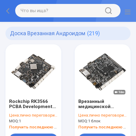
Доска Врезанная Андроидом
(219)
Rockchip RK3566
Врезанный
PCBA Development
медицинской
Android Board HD
службой EDP доски
Цена:
лично переговорить
Цена:
лично переговорить
LVDS EDP MIPI LCD
LVDS MIPI андроида
MOQ:
1
MOQ:
1 блок
Display Support
для рекламировать
экран дисплея/LCD
Получить последнюю цену
Получить последнюю цену