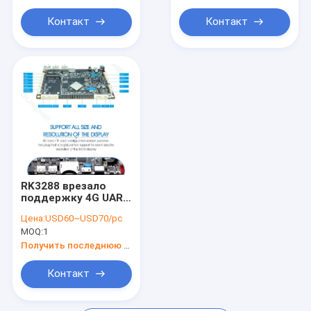
опционный
игрока
Контакт
Контакт
RK3288 врезало
поддержку 4G UART
GPIO интерфейса
Цена:
USD60~USD70/pc
дисплея EDP
MOQ:
1
андроида LVDS
доски Multi
Получить последнюю цену
Контакт