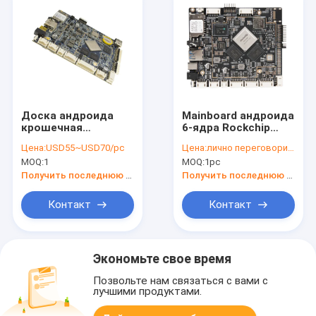
Доска андроида
Mainboard андроида
крошечная
6-ядра Rockchip
врезанная, умная
доски развития
Цена:
USD55~USD70/pc
Цена:
лично переговорить
доска набора
RK3399
MOQ:
1
MOQ:
1pc
развития андроида
промышленное
доступа
врезанное PCBA
Получить последнюю цену
Получить последнюю цену
Контакт
Контакт
Экономьте свое время
Позвольте нам связаться с вами с
лучшими продуктами.