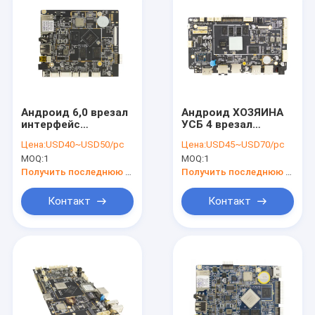
Андроид 6,0 врезал
Андроид ХОЗЯИНА
интерфейс
УСБ 4 врезал
локальных сетей
локальные сети 7"
Цена:
USD40~USD50/pc
Цена:
USD45~USD70/pc
И2К доски системы
интерфейса доски
MOQ:
1
MOQ:
1
1ГБ ДДР3 8ГБ ЭММК
РДЖ45 - 82" касание
ВиФи
Мулти пункта
Получить последнюю цену
Получить последнюю цену
дисплея оптически
Контакт
Контакт
Дом
Продукты
О нас