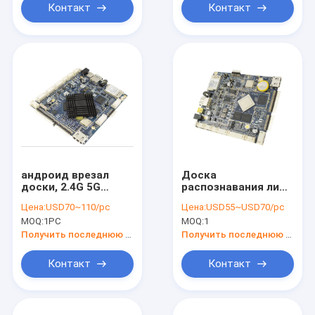
Контакт
Контакт
андроид врезал
Доска
доски, 2.4G 5G
распознавания лиц
двойное -
врезанная
Цена:
USD70~110/pc
Цена:
USD55~USD70/pc
врезанные каналом
андроидом для
MOQ:
1PC
MOQ:
1
доски ПК
сетевых
интерфейсов умных
Получить последнюю цену
Получить последнюю цену
ворот Мулти
Контакт
Контакт