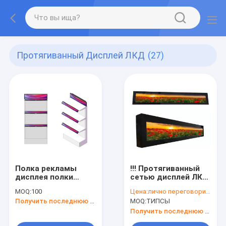
Протягиванный Дисплей ЛКД
(27)
Полка рекламы
!!! Протягиванный
дисплея полки
сетью дисплей ЛКД
цифров умная для
23,1 дюйма для
MOQ:
100
Цена:
лично переговорить
супермаркета
полки рекламы
Получить последнюю цену
MOQ:
ТИПСЫ
супермаркета
Получить последнюю цену