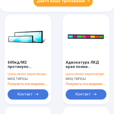
Дайте ваше требование
600кд/М2
Адвокатура ЛКД
протянуло
края полки
разрешение
протягиванная,
Цена:
лично переговорить
Цена:
лично переговорить
1920кс540
ВиФи 4Г ЛТЭ ультра
MOQ:
ТИПСЫ
MOQ:
ТИПСЫ
Адвокатуры
широко протянула
Синьяге цифров
дисплеи
Получить последнюю цену
Получить последнюю цену
экрана дисплея
максимальное
Контакт
Контакт