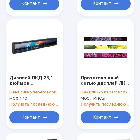
Контакт
Контакт
Дисплей ЛКД 23,1
Протягиванный
дюймов
сетью дисплей ЛКД
протягиванный
23,1 дюйма для
Цена:
лично переговорить
Цена:
лично переговорить
сетью для
полки рекламы
MOQ:
1PC
MOQ:
ТИПСЫ
рекламировать
супермаркета
полку
Получить последнюю цену
Получить последнюю цену
Контакт
Контакт