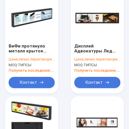
ВиФи протянуло
Дисплей
металл крытое
Адвокатуры Лкд
600кд/М2
торгового центра
Цена:
лично переговорить
Цена:
лично переговорить
колосникового
ПОЭ, монитор ЛКД
MOQ:
ТИПСЫ
MOQ:
ТИПСЫ
грохота 4Г ЛТЭ
автобуса
табло ЛКД
протягиванный
Получить последнюю цену
Получить последнюю цену
рекламой
Контакт
Контакт
Дом
Продукты
О нас