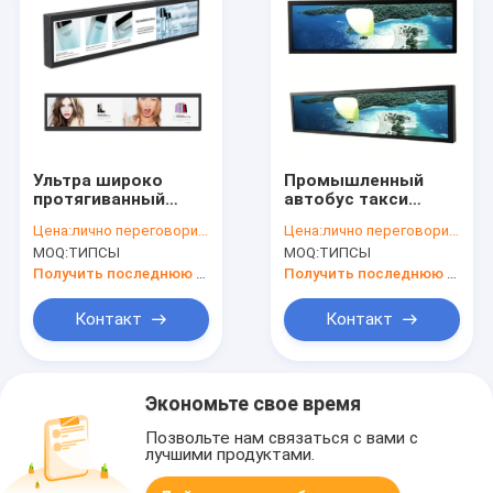
Ультра широко
Промышленный
протягиванный
автобус такси
игрок Адвокатуры
протянул Синьяге
Цена:
лично переговорить
Цена:
лично переговорить
дисплея ЛКД для
АК100~240В 50 /60
MOQ:
ТИПСЫ
MOQ:
ТИПСЫ
дюйма АК100~240В
ХЗ цифров экрана
50 /60 ХЗ Халл 49
ЛКД
Получить последнюю цену
Получить последнюю цену
железнодорожный
Контакт
Контакт
Экономьте свое время
Позвольте нам связаться с вами с
лучшими продуктами.