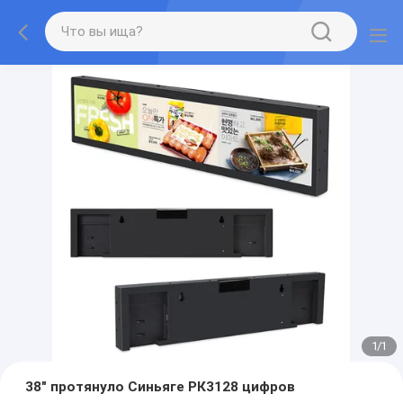
1
/
1
38" протянуло Синьяге РК3128 цифров