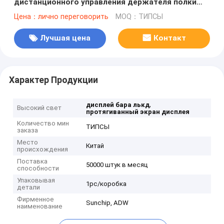
дистанционного управления держателя полки
дисплея ЛКД
Цена：лично переговорить
MOQ：ТИПСЫ
Лучшая цена
Контакт
Характер Продукции
,
дисплей бара лькд
Высокий свет
протягиванный экран дисплея
Количество мин
ТИПСЫ
заказа
Место
Китай
происхождения
Поставка
50000 штук в месяц
способности
Упаковывая
1pc/коробка
детали
Фирменное
Sunchip, ADW
наименование