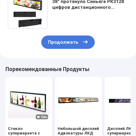
38" протянуло Синьяге РК3128
цифров дистанционного
управления держателя полки
дисплея ЛКД
Продолжать
Порекомендованные Продукты
Стекло
Небольшой дисплей
Дисплей ЛКД
супермаркета с
Адвокатуры ЛКД
супермаркет