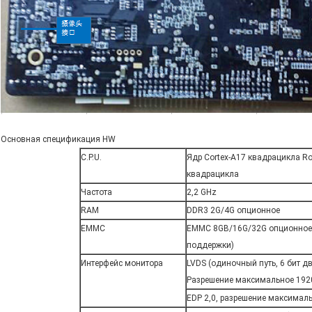
Основная спецификация HW
C.P.U.
Ядр Cortex-A17 квадрацикла Ro
квадрацикла
Частота
2,2 GHz
RAM
DDR3 2G/4G опционное
EMMC
EMMC 8GB/16G/32G опционное
поддержки)
Интерфейс монитора
LVDS (одиночный путь, 6 бит д
Разрешение максимальное 1920x
EDP 2,0, разрешение максимал