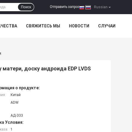
Отправить запрос
Поиск
|
Russian
АЧЕСТВА
СВЯЖИТЕСЬ МЫ
НОВОСТИ
СЛУЧАИ
и
у матери, доску андроида EDP LVDS
мация о продукте:
ния:
Китай
ADW
АД-З33
ка Условия:
каза:
1