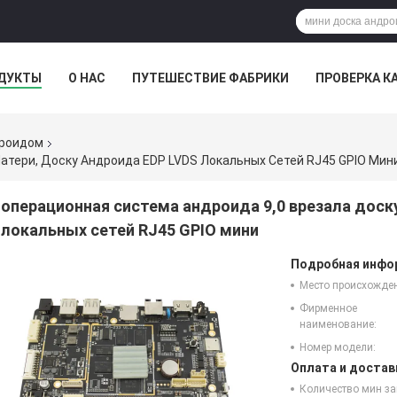
ДУКТЫ
О НАС
ПУТЕШЕСТВИЕ ФАБРИКИ
ПРОВЕРКА К
дроидом
атери, Доску Андроида EDP LVDS Локальных Сетей RJ45 GPIO Мин
операционная система андроида 9,0 врезала доск
локальных сетей RJ45 GPIO мини
Подробная инфор
Место происхожде
Фирменное
наименование:
Номер модели:
Оплата и достав
Количество мин за