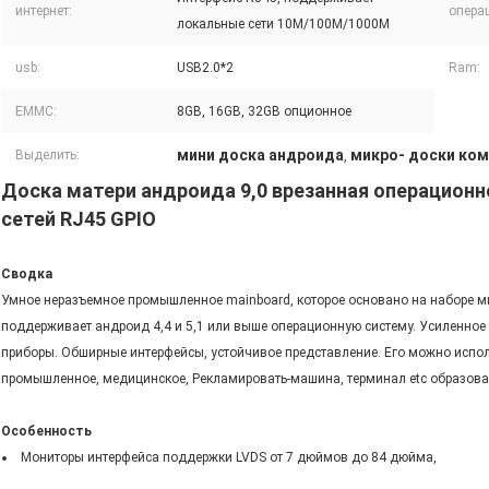
интернет:
опера
локальные сети 10M/100M/1000M
usb:
USB2.0*2
Ram:
EMMC:
8GB, 16GB, 32GB опционное
мини доска андроида
микро- доски ко
Выделить:
,
Доска матери андроида 9,0 врезанная операционн
сетей RJ45 GPIO
Сводка
Умное неразъемное промышленное mainboard, которое основано на наборе м
поддерживает андроид 4,4 и 5,1 или выше операционную систему. Усиленное 
приборы. Обширные интерфейсы, устойчивое представление. Его можно испо
промышленное, медицинское, Рекламировать-машина, терминал etc образова
Особенность
Мониторы интерфейса поддержки LVDS от 7 дюймов до 84 дюйма,