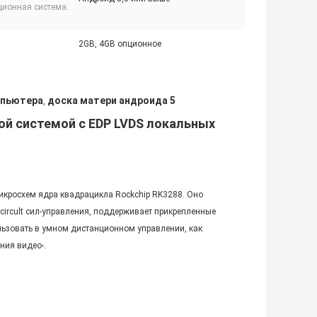
ционная система:
2GB, 4GB опционное
мпьютера
доска матери андроида 5
,
ой системой с EDP LVDS локальных
икросхем ядра квадрацикла Rockchip RK3288. Оно
circult сил-управления, поддерживает прикрепленные
льзовать в умном дистанционном управлении, как
ния видео-.