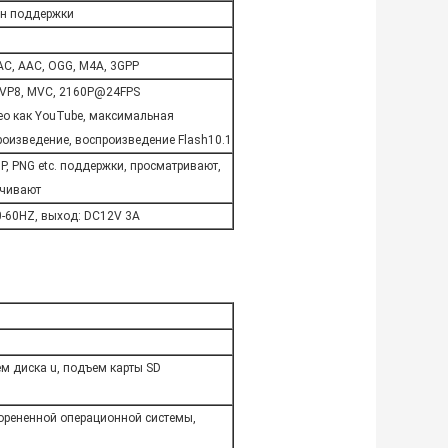
он поддержки
C, AAC, OGG, M4A, 3GPP
 VP8, MVC, 2160P@24FPS
о как YouTube, максимальная
оизведение, воспроизведение Flash10.1
, PNG etc. поддержки, просматривают,
ичивают
0-60HZ, выход: DC12V 3A
 диска u, подъем карты SD
орененной операционной системы,