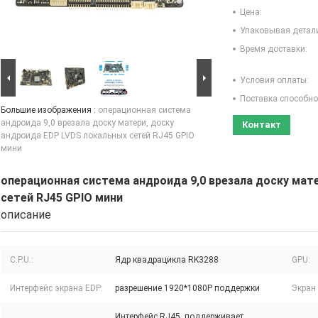
Цена:
Упаковывая детал
Время доставки:
Условия оплаты:
Поставка способно
Большие изображения :
операционная система
андроида 9,0 врезала доску матери, доску
Контакт
андроида EDP LVDS локальных сетей RJ45 GPIO
мини
операционная система андроида 9,0 врезала доску мат
сетей RJ45 GPIO мини
описание
C.P.U.:
Ядр квадрацикла RK3288
GPU:
Интерфейс экрана EDP:
разрешение 1920*1080P поддержки
Экран
Интерфейс RJ45, поддерживает