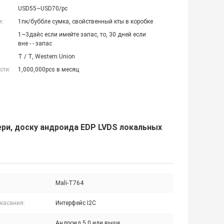
USD55~USD70/pc
и:
1пк/буббле сумка, свойственный кты в коробке
1~3дайс если имейте запас, то, 30 дней если
вне - - запас
T / T, Western Union
сти:
1,000,000pcs в месяц
ери, доску андроида EDP LVDS локальных
Mali-T764
 касания:
Интерфейс I2C
Андроид 5,0 или выше