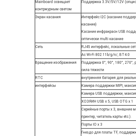
Mainboard освещает
Поддержка 3.3V/5V/12V (опци
контржурным светом
Экран касания
Интерфейс I2C (касание подде
касание)
Касание инфракрасн USB поддер
оптически multi касание
Сеть
RJ45 интерфейс, локальные се
Ac Wi-Fi 802.11b/g/n/, BT4.0
Вращение изображения
Поддержка 0°, 90°, 180°, 270°,
сила тяжести
RTC
внутренняя батарея для реаль
интерфейсы
Камера поддержки MIPI, макс
Камера USB поддержки, макси
ХОЗЯИН USB x 5, USB OTG x 1
Серийные порты x 3, внешние 
принтер, читатель карты etc.).
Порты IO x 3
Гнездо для платы TF, поддер