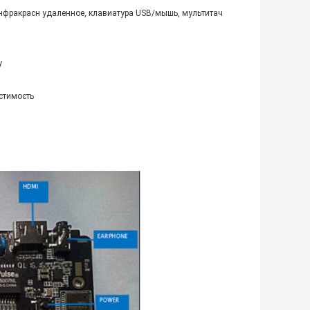
инфракрасн удаленное, клавиатура USB/мышь, мультитач
у
стимость