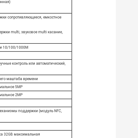
онная)
ржки сопротивляющееся, емкостное
жки multi, звуковое multi касание,
ти 10/100/1000M
 ручные контроль или автоматический,
него маштаба времени
имальное 5MP
мальное 2MP
механизмы поддержки (модуль NFC,
жка 32GB максимальная