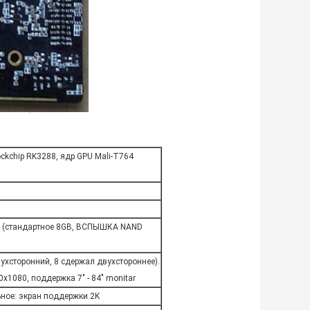
ckchip RK3288, ядр GPU Mali-T764
 (стандартное 8GB, ВСПЫШКА NAND
вухсторонний, 8 сдержал двухстороннее).
1080, поддержка 7" - 84" monitar
ьное: экран поддержки 2K