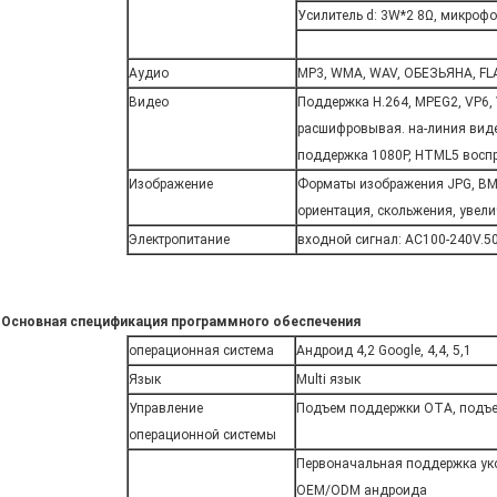
Усилитель d: 3W*2 8Ω, микроф
Аудио
MP3, WMA, WAV, ОБЕЗЬЯНА, FLA
Видео
Поддержка H.264, MPEG2, VP6,
расшифровывая. на-линия виде
поддержка 1080P, HTML5 воспр
Изображение
Форматы изображения JPG, BMP
ориентация, скольжения, увел
Электропитание
входной сигнал: AC100-240V.5
Основная спецификация программного обеспечения
операционная система
Андроид 4,2 Google, 4,4, 5,1
Язык
Multi язык
Управление
Подъем поддержки OTA, подъем
операционной системы
Первоначальная поддержка ук
OEM/ODM андроида