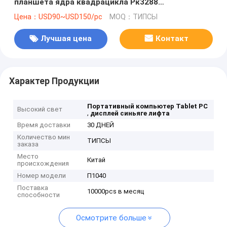
планшета ядра квадрацикла Рк3288
коммерчески
Цена：USD90~USD150/pc
MOQ：ТИПСЫ
Лучшая цена
Контакт
Характер Продукции
Портативный компьютер Tablet PC
Высокий свет
,
дисплей синьяге лифта
Время доставки
30 ДНЕЙ
Количество мин
ТИПСЫ
заказа
Место
Китай
происхождения
Номер модели
П1040
Поставка
10000pcs в месяц
способности
Осмотрите больше