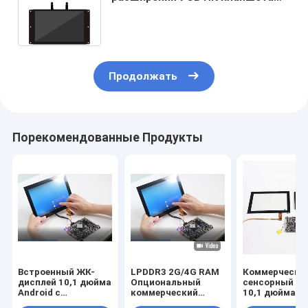
ядра квадрацикла Рк3288
коммерчески
Продолжать
Порекомендованные Продукты
Встроенный ЖК-
LPDDR3 2G/4G RAM
Коммерчески
дисплей 10,1 дюйма
Опциональный
сенсорный эк
Android с
коммерческий
10,1 дюйма
емкостным
планшетный ПК с
Монитор