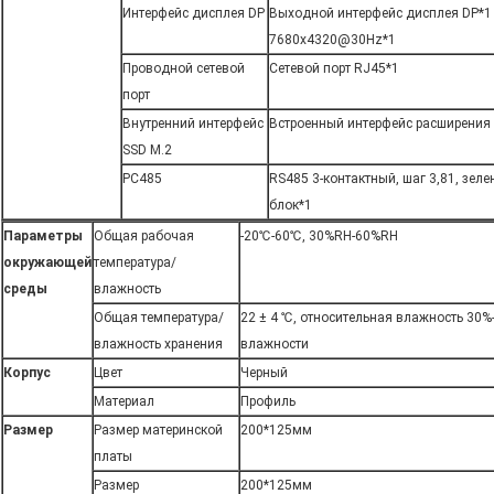
Интерфейс дисплея DP
Выходной интерфейс дисплея DP*1
7680x4320@30Hz*1
Проводной сетевой
Сетевой порт RJ45*1
порт
Внутренний интерфейс
Встроенный интерфейс расширения 
SSD M.2
РС485
RS485 3-контактный, шаг 3,81, зе
блок*1
Параметры
Общая рабочая
-20℃-60℃, 30%RH-60%RH
окружающей
температура/
среды
влажность
Общая температура/
22 ± 4 ℃, относительная влажность 30%
влажность хранения
влажности
Корпус
Цвет
Черный
Материал
Профиль
Размер
Размер материнской
200*125мм
платы
Размер
200*125мм