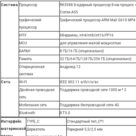
Система
Процессор
RK3588 8-ядерный процессор 8-нм процесс 4
Cortex-A55
графический
Графический процессор ARM Mali G610 MP4
процессор
НПУ
6Вершины, int4/int8/int16/FP16
MCU
для управления малой мощностью
БАРАН
8 ГБ/16 ГБ (опционально)
Память
32 ГБ/64 ГБ/128 ГБ/256 ГБ (опционально)
Операционная
Андроид 12
система
Сеть
Wi-Fi
IEEE 802.11 а/б/г/н/ас
Двойная проводная
Поддержка проводной сети 1000 м * 2
сеть
Мобильная сеть
Поддержка беспроводной сети 4G
Bluetooth
BT5.0
Интерфейс
TYPE_C
Стандартный тип_C*1
материнской
Держатель
Передний 5,5/2,5 мм