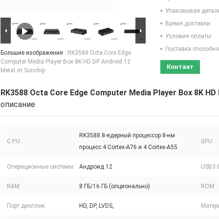
Упаковывая детал
Время доставки:
Условия оплаты:
Поставка способно
Большие изображения :
RK3588 Octa Core Edge
Computer Media Player Box 8K HD DP Android 12
Контакт
Metal от Sunchip
RK3588 Octa Core Edge Computer Media Player Box 8K HD 
описание
RK3588 8-ядерный процессор 8-нм
C.P.U.:
GPU:
процесс 4 Cortex-A76 и 4 Cortex-A55
Операционные системы:
Андроид 12
USB3.0
RAM:
8 ГБ/16 ГБ (опционально)
ROM:
Порт дисплея:
HD, DP, LVDS,
Матер