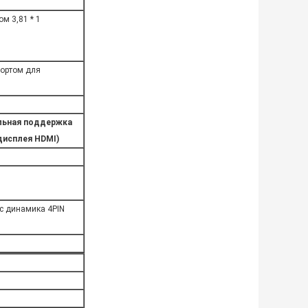
м 3,81 * 1
портом для
льная поддержка
дисплея HDMI)
с динамика 4PIN