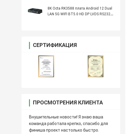
Опциональный сетевой медиаплеер с
процессором
8K Octa RK3588 плата Android 12 Dual
LAN 5G WIFI BT5.0 HD DP LVDS RS232
RS485 MINI PC Alot Industrial Controller
СЕРТИФИКАЦИЯ
ПРОСМОТРЕНИЯ КЛИЕНТА
Внушительные новости! Я знаю ваша
команда работала крепко, спасибо для
финиша проект настолько быстро.