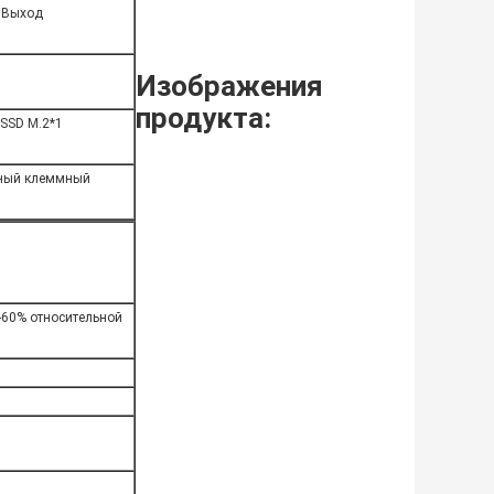
 Выход
Изображения
продукта:
SSD M.2*1
леный клеммный
-60% относительной