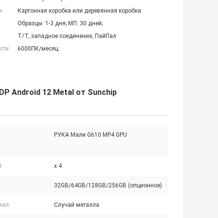
и:
Картонная коробка или деревянная коробка
Образцы: 1-3 дня; МП: 30 дней;
Т/Т, западное соединение, ПайПал
сти:
6000ПК/месяц
DP Android 12 Metal от Sunchip
РУКА Мали G610 MP4 GPU
:
х 4
32GB/64GB/128GB/256GB (опционное)
иал:
Случай металла