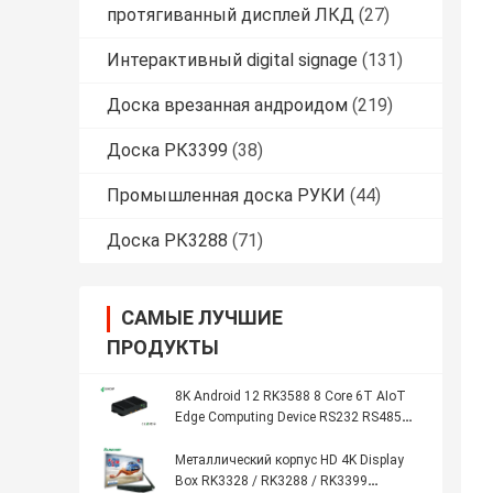
протягиванный дисплей ЛКД
(27)
Интерактивный digital signage
(131)
Доска врезанная андроидом
(219)
Доска РК3399
(38)
Промышленная доска РУКИ
(44)
Доска РК3288
(71)
САМЫЕ ЛУЧШИЕ
ПРОДУКТЫ
8K Android 12 RK3588 8 Core 6T AIoT
Edge Computing Device RS232 RS485
WIFI 5 Dual Ethernet Media Player Box
Металлический корпус HD 4K Display
Box RK3328 / RK3288 / RK3399