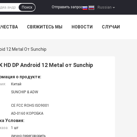
Отправить запрос
Поиск
|
Russian
АЧЕСТВА
СВЯЖИТЕСЬ МЫ
НОВОСТИ
СЛУЧАИ
oid 12 Metal От Sunchip
K HD DP Android 12 Metal от Sunchip
мация о продукте:
ния:
Китай
SUNCHIP & ADW
CE FCC ROHS ISO9001
AD-0160 КОРОБКА
ка Условия:
каза:
1 шт
лично переговорить