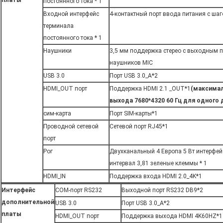
платы
постоянного тока * 1
Входной интерфейс
4-контактный порт ввода питания с шаго
терминала
постоянного тока * 1
Наушники
3,5 мм поддержка стерео с выходным 
наушников MIC
USB 3.0
Порт USB 3.0_A*2
HDMI_OUT порт
Поддержка HDMI 2.1 _OUT*1
(максима
выхода 7680*4320 60 Гц для одного 
сим-карта
Порт SIM-карты*1
Проводной сетевой
Сетевой порт RJ45*1
порт
Рог
Двухканальный 4 Европа 5 Вт интерфей
интервал 3,81 зеленые клеммы * 1
HDMI_IN
Поддержка входа HDMI 2.0_4K*1
Интерфейс
COM-порт RS232
Выходной порт RS232 DB9*2
дополнительной
USB 3.0
Порт USB 3.0_A*2
платы
HDMI_OUT порт
Поддержка выхода HDMI 4K60HZ*1