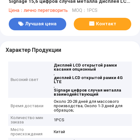
Signage 15,6 цифров случая металла дисплея LCD
дюйма взаимодействующий
Цена：лично переговорить
MOQ：1PCS
Лучшая цена
Контакт
Характер Продукции
Дисплей LCD открытой рамки
касания опционный
,
дисплей LCD открытой рамки 4G
Высокий свет
LTE
,
Signage цифров случая металла
взаимодействующий
Около 20-28 дней для массового
Время доставки
производства; Около 1-3 дней для
образцов;
Количество мин
1PCS
заказа
Место
Китай
происхождения