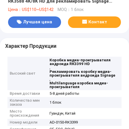
RK3588 4K/8K HD для рекламировать Signage
цифров
Цена：US$110~US$142
MOQ：1 блок
Лучшая цена
Контакт
Характер Продукции
Коробка медиа-проигрывателя
андроида RK3399 HD
,
Рекламировать коробку медиа-
Высокий свет
проигрывателя андроида Signage
,
Multilanguage коробка медиа-
проигрывателя
Время доставки
5-8 дней работы
Количество мин
1 блок
заказа
Место
Гуандун, Китай
происхождения
Номер модели
AD-0150-RK3399