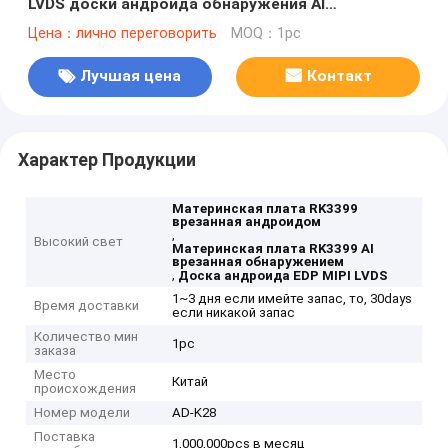
LVDS доски андроида обнаружения AI
материнской платы
Цена：лично переговорить
MOQ：1pc
Лучшая цена
Контакт
Характер Продукции
Материнская плата RK3399
врезанная андроидом
,
Высокий свет
Материнская плата RK3399 AI
врезанная обнаружением
,
Доска андроида EDP MIPI LVDS
1~3 дня если имейте запас, то, 30days
Время доставки
если никакой запас
Количество мин
1pc
заказа
Место
Китай
происхождения
Номер модели
AD-K28
Поставка
1,000,000pcs в месяц