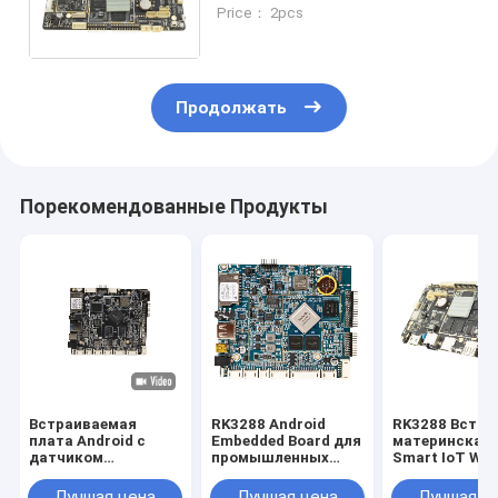
Android встроенная плата DC
Price： 2pcs
12V Опциональная 2GB/4GB
память
Продолжать
Порекомендованные Продукты
Встраиваемая
RK3288 Android
RK3288 Встро
плата Android с
Embedded Board для
материнская 
датчиком
промышленных
Smart IoT WIF
гравитации,
медицинских и
RJ45 Матери
автоматическим
образовательных
панель
Лучшая цена
Лучшая цена
Лучшая ц