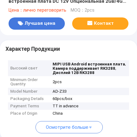
встроенная плата DC 12V Опциональная 2GB/4GB
память
Цена：лично переговорить
MOQ：2pcs
Лучшая цена
Контакт
Характер Продукции
,
MIPI USB Android встроенная плата
Высокий свет
,
Камера поддерживает RK3288
Дисплей 12В RK3288
Minimum Order
2pcs
Quantity
Model Number
AD-Z33
Packaging Details
60pcs/box
Payment Terms
TT in advance
Place of Origin
China
Осмотрите больше